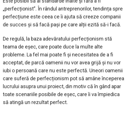
Este posibil să ai standarde înalte și fără a fi
„perfecționist”. În rândul antreprenorilor, tendința spre
perfecțiune este ceea ce îi ajuta să creeze companii
de succes și să facă pași pe care alții ezită să-i facă.
De regulă, la baza adevăratului perfecționism stă
teama de eșec, care poate duce la multe alte
probleme. La fel mai poate fi și necesitatea de a fi
acceptat, de parcă oamenii nu vor avea grijă și nu vor
iubi o persoană care nu este perfectă. Uneori oamenii
care suferă de perfecționism pot să amâne începerea
lucrului asupra unui proiect, din motiv că în gând apar
toate scenariile posibile de eșec, care îi va împiedica
să atingă un rezultat perfect.