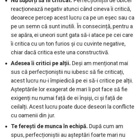
Nu suporți să fii criticat.
Perfecționiștii de obicei
reacționează negativ atunci când cineva îi critică,
deoarece percep acest lucru ca pe un eșec sau ca
pe un semn că sunt inutili. În consecință, pentru a
se apăra, ei uneori sunt gata să-i atace pe cei care
îi critica cu un ton furios și cu cuvinte negative,
chiar dacă critica este una constructivă.
Adesea îi critici pe alții.
Deși am menționat mai
sus că perfecționiștii nu iubesc să fie criticați,
acest lucru nu-i împiedică pe ei să-i critice pe alții.
Așteptările lor exagerat de mari îi pot face să fie
exigenți nu numai față de ei înșiși, ci și față de
ceilalți. Acest lucru poate duce deseori la conflicte
cu oamenii din jur.
Te ferești de munca în echipă.
După cum am
spus, perfecționiștii au așteptări foarte mari nu