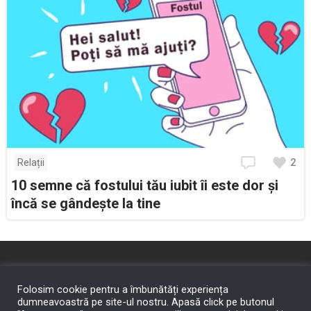
2
Relații
10 semne că fostului tău iubit îi este dor și
încă se gândește la tine
Politica de confidențialitate
Politica cookie-uri
Folosim cookie pentru a îmbunătăți experiența
dumneavoastră pe site-ul nostru. Apasă click pe butonul
Despre noi
Contact