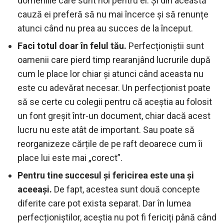
domeniile care sunt noi pentru ei. Și din această
cauză ei preferă să nu mai încerce și să renunțe
atunci când nu prea au succes de la început.
Faci totul doar în felul tău.
Perfecționiștii sunt
oamenii care pierd timp rearanjând lucrurile după
cum le place lor chiar și atunci când aceasta nu
este cu adevărat necesar. Un perfecționist poate
să se certe cu colegii pentru că aceștia au folosit
un font greșit într-un document, chiar dacă acest
lucru nu este atât de important. Sau poate să
reorganizeze cărțile de pe raft deoarece cum îi
place lui este mai „corect”.
Pentru tine succesul și fericirea este una și
aceeași.
De fapt, acestea sunt două concepte
diferite care pot exista separat. Dar în lumea
perfecționiștilor, aceștia nu pot fi fericiți până când